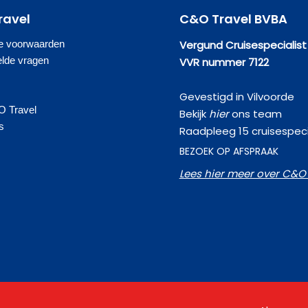
ravel
C&O Travel BVBA
e voorwaarden
Vergund Cruisespecialist
elde vragen
VVR nummer 7122
Gevestigd in Vilvoorde
O Travel
Bekijk
hier
ons team
s
Raadpleeg 15 cruisespeci
BEZOEK OP AFSPRAAK
Lees hier meer over C&O 