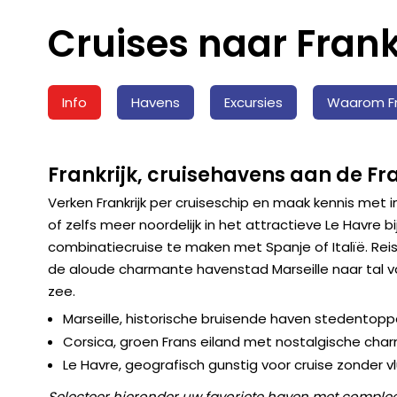
Cruises naar Frank
Info
Havens
Excursies
Waarom Fra
Frankrijk, cruisehavens aan de Fr
Verken Frankrijk per cruiseschip en maak kennis met
of zelfs meer noordelijk in het attractieve Le Havre bi
combinatiecruise te maken met Spanje of Italïë. Reis r
de aloude charmante havenstad Marseille naar tal v
zee.
Marseille, historische bruisende haven stedentopp
Corsica, groen Frans eiland met nostalgische cha
Le Havre, geografisch gunstig voor cruise zonder v
Selecteer hieronder uw favoriete haven met complee