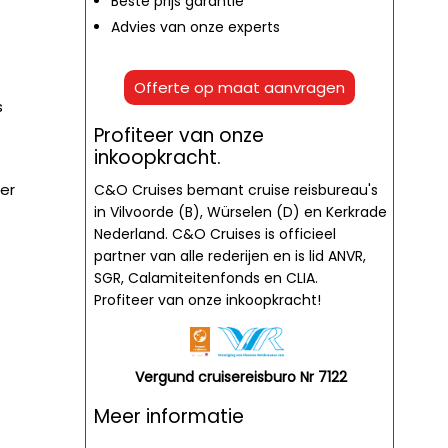
Beste prijs garantie
Advies van onze experts
Offerte op maat aanvragen
s
Profiteer van onze
inkoopkracht.
ter
C&O Cruises bemant cruise reisbureau's
in Vilvoorde (B), Würselen (D) en Kerkrade
Nederland. C&O Cruises is officieel
partner van alle rederijen en is lid ANVR,
SGR, Calamiteitenfonds en CLIA.
Profiteer van onze inkoopkracht!
Vergund cruisereisburo Nr 7122
Meer informatie