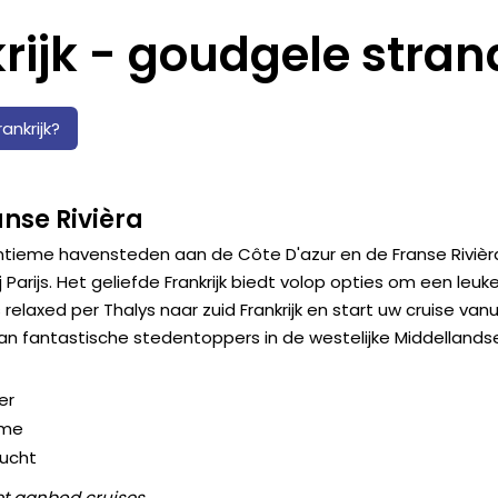
rijk - goudgele stran
nkrijk?
anse Rivièra
 intieme havensteden aan de Côte D'azur en de Franse Rivièr
j Parijs. Het geliefde Frankrijk biedt volop opties om een leuk
elaxed per Thalys naar zuid Frankrijk en start uw cruise vanu
an fantastische stedentoppers in de westelijke Middellands
er
rme
lucht
t aanbod cruises.