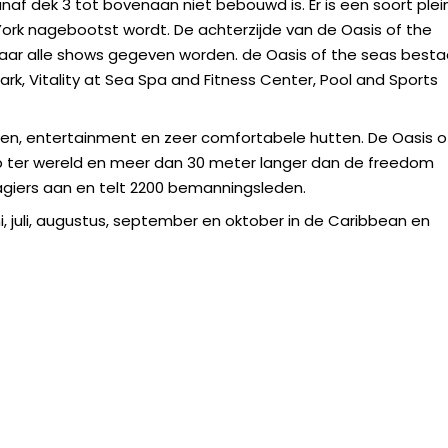
af dek 3 tot bovenaan niet bebouwd is. Er is een soort plein
York nagebootst wordt. De achterzijde van de Oasis of the
waar alle shows gegeven worden. de Oasis of the seas besta
rk, Vitality at Sea Spa and Fitness Center, Pool and Sports
en, entertainment en zeer comfortabele hutten. De Oasis o
ip ter wereld en meer dan 30 meter langer dan de freedom
agiers aan en telt 2200 bemanningsleden.
ni, juli, augustus, september en oktober in de Caribbean en