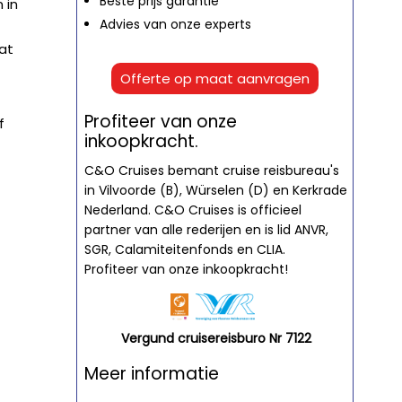
Beste prijs garantie
 in
Advies van onze experts
at
Offerte op maat aanvragen
Profiteer van onze
f
inkoopkracht.
C&O Cruises bemant cruise reisbureau's
in Vilvoorde (B), Würselen (D) en Kerkrade
Nederland. C&O Cruises is officieel
partner van alle rederijen en is lid ANVR,
SGR, Calamiteitenfonds en CLIA.
Profiteer van onze inkoopkracht!
Vergund cruisereisburo Nr 7122
Meer informatie