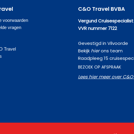
ravel
C&O Travel BVBA
e voorwaarden
Vergund Cruisespecialist
elde vragen
VVR nummer 7122
Gevestigd in Vilvoorde
O Travel
Bekijk
hier
ons team
s
Raadpleeg 15 cruisespeci
BEZOEK OP AFSPRAAK
Lees hier meer over C&O 