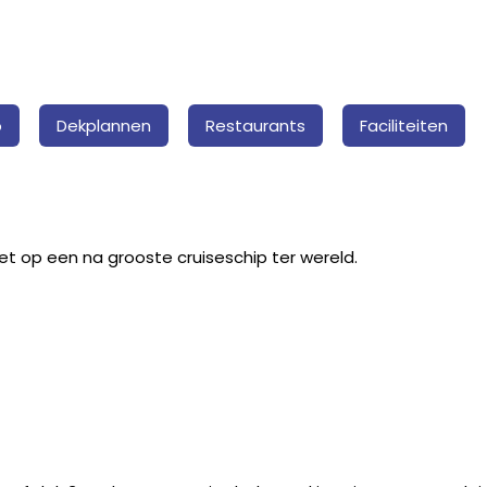
o
Dekplannen
Restaurants
Faciliteiten
het op een na grooste cruiseschip ter wereld.